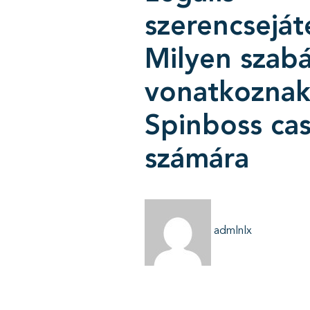
szerencseját
Milyen szab
vonatkoznak
Spinboss ca
számára
admlnlx