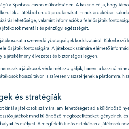
osságú a Spinboss casino működésében. A kaszinó célja, hogy tám
lkerüljék a játékból eredő problémákat. Ennek érdekében különb
kizárás lehetősége, valamint információk a felelős játék fontossá
a játékosok mentális és pénzügyi egészségét.
a játékosokat a szenvedélybetegségek kockázatairól. Különböző 
a felelős játék fontosságára. A játékosok számára elérhető informá
gy a játékélmény élvezetes és biztonságos legyen.
nemcsak a játékosok védelmét szolgálják, hanem a kaszinó hírnevét 
 játékosok hosszú távon is szívesen visszatérjenek a platformra, 
gek és stratégiák
ot kínál a játékosok számára, ami lehetőséget ad a különböző nyer
ő osztós játékok mind különböző megközelítéseket igényelnek, é
ályait és esélyeit. A megfelelő tudás birtokában a játékosok növe