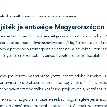
bályok vonatkoznak rá Spinboss casino számára
ejáték jelentősége Magyarországon
ejáték különösen fontos szerepet játszik a szórakoztatóiparban. 
salásoktól és a káros következményektől. A legális keretek között
, hogy a játékosok biztonságosan élvezhessék a játékokat. Ezen sz
lményeit és csökkentsék a szenvedélybetegségek kockázatát.
csak jogi keretek között szabályozza, hanem adóbevételekkel is s
ára nyújtanak szórakozást, hanem a költségvetés számára is jöve
inók gyakran támogatják a közösségi projekteket is, hozzájárulva 
ine kaszinó, szigorú ellenőrzésen esik át, hogy megfeleljen a ható
 hogy biztonságos környezetben játszhatnak. A legális szerencsej