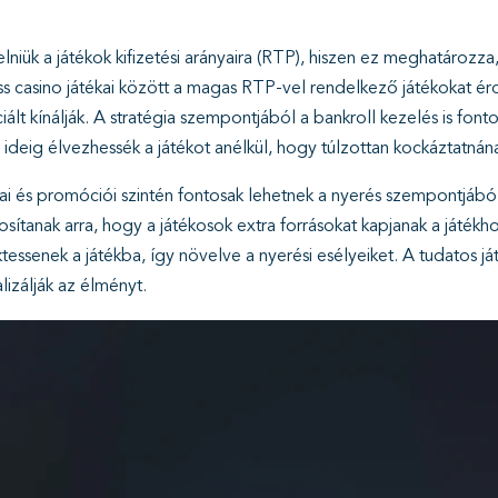
niük a játékok kifizetési arányaira (RTP), hiszen ez meghatározz
ss casino játékai között a magas RTP-vel rendelkező játékokat é
lt kínálják. A stratégia szempontjából a bankroll kezelés is font
deig élvezhessék a játékot anélkül, hogy túlzottan kockáztatnán
ai és promóciói szintén fontosak lehetnek a nyerés szempontjáb
ítanak arra, hogy a játékosok extra forrásokat kapjanak a játék
ktessenek a játékba, így növelve a nyerési esélyeiket. A tudatos 
izálják az élményt.