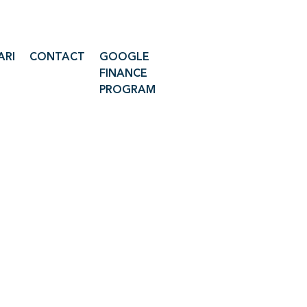
ARI
CONTACT
GOOGLE
FINANCE
PROGRAM