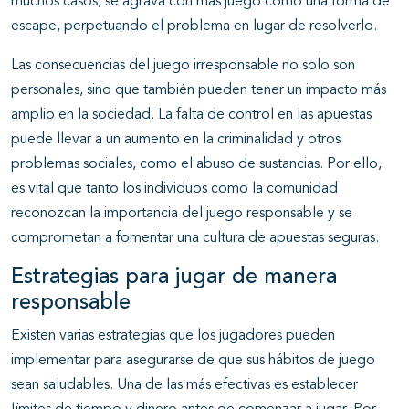
muchos casos, se agrava con más juego como una forma de
escape, perpetuando el problema en lugar de resolverlo.
Las consecuencias del juego irresponsable no solo son
personales, sino que también pueden tener un impacto más
amplio en la sociedad. La falta de control en las apuestas
puede llevar a un aumento en la criminalidad y otros
problemas sociales, como el abuso de sustancias. Por ello,
es vital que tanto los individuos como la comunidad
reconozcan la importancia del juego responsable y se
comprometan a fomentar una cultura de apuestas seguras.
Estrategias para jugar de manera
responsable
Existen varias estrategias que los jugadores pueden
implementar para asegurarse de que sus hábitos de juego
sean saludables. Una de las más efectivas es establecer