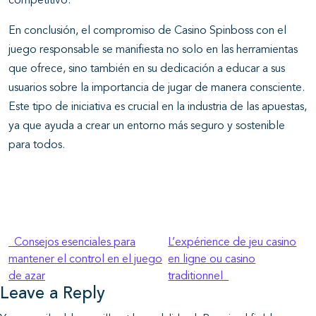
competitivo.
En conclusión, el compromiso de Casino Spinboss con el
juego responsable se manifiesta no solo en las herramientas
que ofrece, sino también en su dedicación a educar a sus
usuarios sobre la importancia de jugar de manera consciente.
Este tipo de iniciativa es crucial en la industria de las apuestas,
ya que ayuda a crear un entorno más seguro y sostenible
para todos.
Post navigation
Consejos esenciales para
L’expérience de jeu casino
mantener el control en el juego
en ligne ou casino
de azar
traditionnel
Leave a Reply