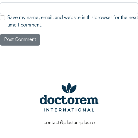
Save my name, email, and website in this browser for the next
time I comment.
contact@plasturi-plus.ro