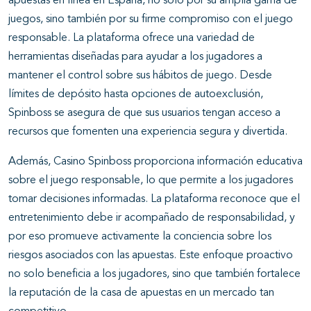
apuestas en línea en España, no solo por su amplia gama de
juegos, sino también por su firme compromiso con el juego
responsable. La plataforma ofrece una variedad de
herramientas diseñadas para ayudar a los jugadores a
mantener el control sobre sus hábitos de juego. Desde
límites de depósito hasta opciones de autoexclusión,
Spinboss se asegura de que sus usuarios tengan acceso a
recursos que fomenten una experiencia segura y divertida.
Además, Casino Spinboss proporciona información educativa
sobre el juego responsable, lo que permite a los jugadores
tomar decisiones informadas. La plataforma reconoce que el
entretenimiento debe ir acompañado de responsabilidad, y
por eso promueve activamente la conciencia sobre los
riesgos asociados con las apuestas. Este enfoque proactivo
no solo beneficia a los jugadores, sino que también fortalece
la reputación de la casa de apuestas en un mercado tan