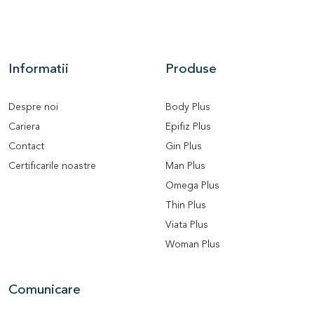
Informatii
Produse
Despre noi
Body Plus
Cariera
Epifiz Plus
Contact
Gin Plus
Certificarile noastre
Man Plus
Omega Plus
Thin Plus
Viata Plus
Woman Plus
Comunicare