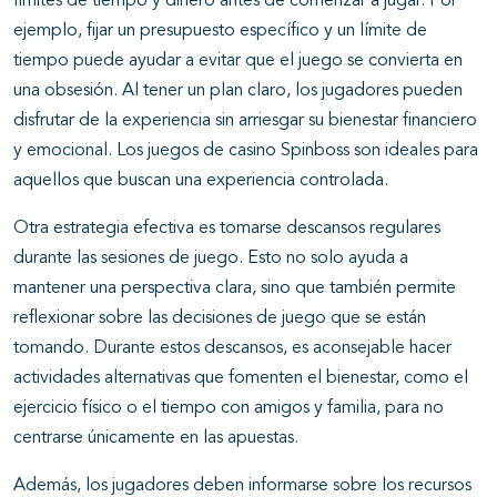
límites de tiempo y dinero antes de comenzar a jugar. Por
ejemplo, fijar un presupuesto específico y un límite de
tiempo puede ayudar a evitar que el juego se convierta en
una obsesión. Al tener un plan claro, los jugadores pueden
disfrutar de la experiencia sin arriesgar su bienestar financiero
y emocional. Los juegos de casino Spinboss son ideales para
aquellos que buscan una experiencia controlada.
Otra estrategia efectiva es tomarse descansos regulares
durante las sesiones de juego. Esto no solo ayuda a
mantener una perspectiva clara, sino que también permite
reflexionar sobre las decisiones de juego que se están
tomando. Durante estos descansos, es aconsejable hacer
actividades alternativas que fomenten el bienestar, como el
ejercicio físico o el tiempo con amigos y familia, para no
centrarse únicamente en las apuestas.
Además, los jugadores deben informarse sobre los recursos