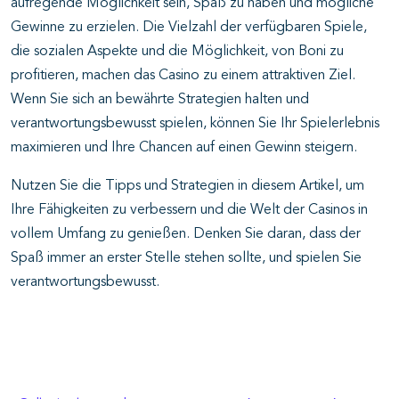
aufregende Möglichkeit sein, Spaß zu haben und mögliche
Gewinne zu erzielen. Die Vielzahl der verfügbaren Spiele,
die sozialen Aspekte und die Möglichkeit, von Boni zu
profitieren, machen das Casino zu einem attraktiven Ziel.
Wenn Sie sich an bewährte Strategien halten und
verantwortungsbewusst spielen, können Sie Ihr Spielerlebnis
maximieren und Ihre Chancen auf einen Gewinn steigern.
Nutzen Sie die Tipps und Strategien in diesem Artikel, um
Ihre Fähigkeiten zu verbessern und die Welt der Casinos in
vollem Umfang zu genießen. Denken Sie daran, dass der
Spaß immer an erster Stelle stehen sollte, und spielen Sie
verantwortungsbewusst.