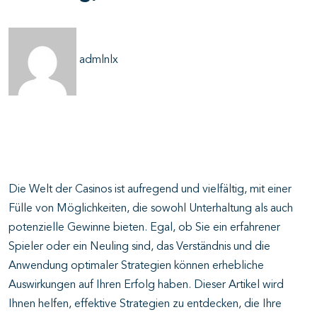
admlnlx
Die Welt der Casinos ist aufregend und vielfältig, mit einer
Fülle von Möglichkeiten, die sowohl Unterhaltung als auch
potenzielle Gewinne bieten. Egal, ob Sie ein erfahrener
Spieler oder ein Neuling sind, das Verständnis und die
Anwendung optimaler Strategien können erhebliche
Auswirkungen auf Ihren Erfolg haben. Dieser Artikel wird
Ihnen helfen, effektive Strategien zu entdecken, die Ihre