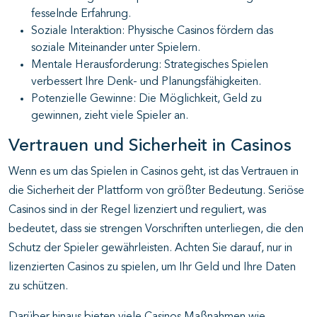
fesselnde Erfahrung.
Soziale Interaktion: Physische Casinos fördern das
soziale Miteinander unter Spielern.
Mentale Herausforderung: Strategisches Spielen
verbessert Ihre Denk- und Planungsfähigkeiten.
Potenzielle Gewinne: Die Möglichkeit, Geld zu
gewinnen, zieht viele Spieler an.
Vertrauen und Sicherheit in Casinos
Wenn es um das Spielen in Casinos geht, ist das Vertrauen in
die Sicherheit der Plattform von größter Bedeutung. Seriöse
Casinos sind in der Regel lizenziert und reguliert, was
bedeutet, dass sie strengen Vorschriften unterliegen, die den
Schutz der Spieler gewährleisten. Achten Sie darauf, nur in
lizenzierten Casinos zu spielen, um Ihr Geld und Ihre Daten
zu schützen.