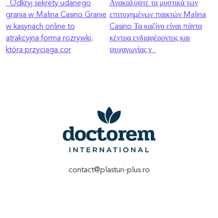
Post navigation
Odkryj sekrety udanego
Ανακαλύψτε τα μυστικά των
grania w Malina Casino Granie
επιτυχημένων παικτών Malina
w kasynach online to
Casino Τα καζίνο είναι πάντα
atrakcyjna forma rozrywki,
κέντρα ενδιαφέροντος και
która przyciąga cor
ψυχαγωγίας γ
contact@plasturi-plus.ro