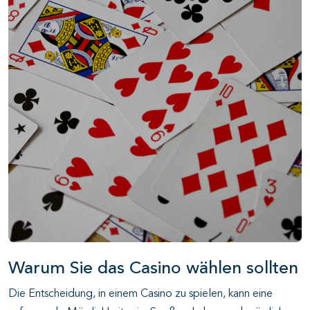
Warum Sie das Casino wählen sollten
Die Entscheidung, in einem Casino zu spielen, kann eine