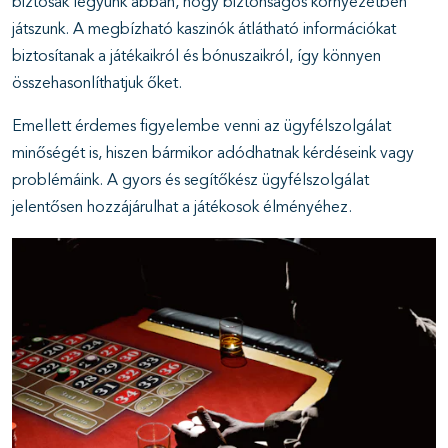
biztosak legyünk abban, hogy biztonságos környezetben
játszunk. A megbízható kaszinók átlátható információkat
biztosítanak a játékaikról és bónuszaikról, így könnyen
összehasonlíthatjuk őket.
Emellett érdemes figyelembe venni az ügyfélszolgálat
minőségét is, hiszen bármikor adódhatnak kérdéseink vagy
problémáink. A gyors és segítőkész ügyfélszolgálat
jelentősen hozzájárulhat a játékosok élményéhez.