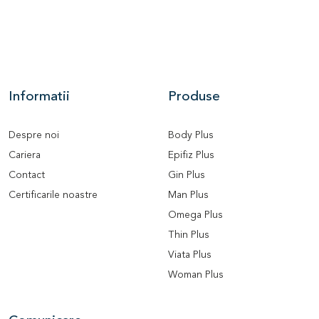
Informatii
Produse
Despre noi
Body Plus
Cariera
Epifiz Plus
Contact
Gin Plus
Certificarile noastre
Man Plus
Omega Plus
Thin Plus
Viata Plus
Woman Plus