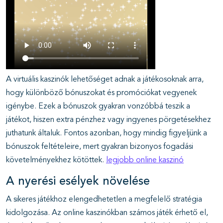
A virtuális kaszinók lehetőséget adnak a játékosoknak arra,
hogy különböző bónuszokat és promóciókat vegyenek
igénybe. Ezek a bónuszok gyakran vonzóbbá teszik a
játékot, hiszen extra pénzhez vagy ingyenes pörgetésekhez
juthatunk általuk. Fontos azonban, hogy mindig figyeljünk a
bónuszok feltételeire, mert gyakran bizonyos fogadási
követelményekhez kötöttek.
legjobb online kaszinó
A nyerési esélyek növelése
A sikeres játékhoz elengedhetetlen a megfelelő stratégia
kidolgozása. Az online kaszinókban számos játék érhető el,